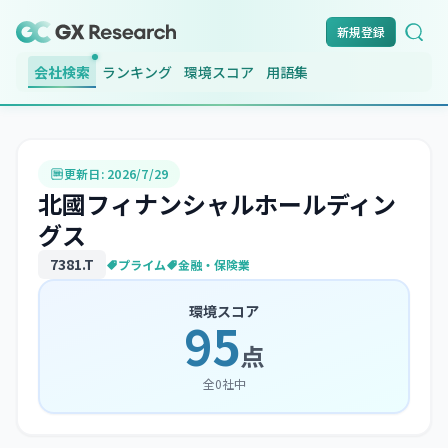
新規登録
会社検索
ランキング
環境スコア
用語集
更新日:
2026/7/29
北國フィナンシャルホールディン
グス
7381
.T
プライム
金融・保険業
環境スコア
95
点
全
0
社中