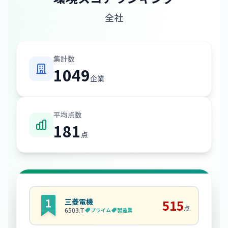
全社
集計数
1049
企業
平均点数
181
点
三菱電機
515
点
6503
.T
プライム
製造業