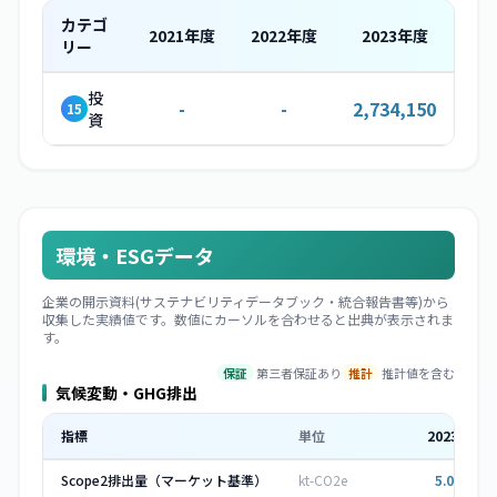
カテゴ
2021
年度
2022
年度
2023
年度
リー
投
-
-
2,734,150
15
資
環境・ESGデータ
企業の開示資料(サステナビリティデータブック・統合報告書等)から
収集した実績値です。数値にカーソルを合わせると出典が表示されま
す。
保証
第三者保証あり
推計
推計値を含む
気候変動・GHG排出
指標
単位
2023
年度
Scope2排出量（マーケット基準）
kt-CO2e
5.052
▼