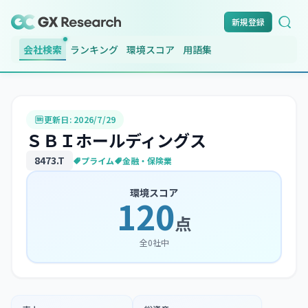
新規登録
会社検索
ランキング
環境スコア
用語集
更新日:
2026/7/29
ＳＢＩホールディングス
8473
.T
プライム
金融・保険業
環境スコア
120
点
全
0
社中