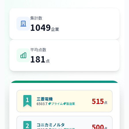
集計数
1049
企業
平均点数
181
点
三菱電機
515
点
6503
.T
プライム
製造業
コニカミノルタ
500
点