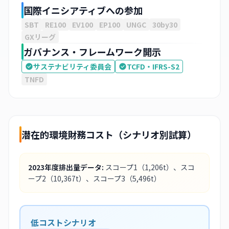
国際イニシアティブへの参加
SBT
RE100
EV100
EP100
UNGC
30by30
GXリーグ
ガバナンス・フレームワーク開示
サステナビリティ委員会
TCFD・IFRS-S2
TNFD
潜在的環境財務コスト（シナリオ別試算）
2023
年度排出量データ:
スコープ1
（1,206t）
、スコ
ープ2
（10,367t）
、スコープ3
（5,496t）
低コストシナリオ