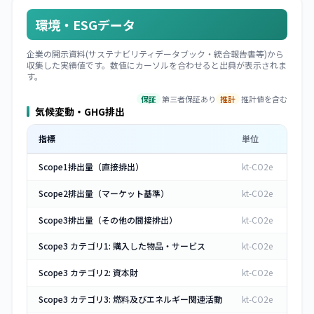
環境・ESGデータ
企業の開示資料(サステナビリティデータブック・統合報告書等)から
収集した実績値です。数値にカーソルを合わせると出典が表示されま
す。
保証
第三者保証あり
推計
推計値を含む
気候変動・GHG排出
指標
単位
Scope1排出量（直接排出）
kt-CO2e
Scope2排出量（マーケット基準）
kt-CO2e
Scope3排出量（その他の間接排出）
kt-CO2e
Scope3 カテゴリ1: 購入した物品・サービス
kt-CO2e
Scope3 カテゴリ2: 資本財
kt-CO2e
Scope3 カテゴリ3: 燃料及びエネルギー関連活動
kt-CO2e