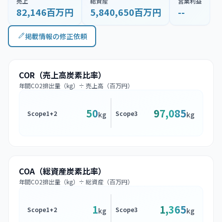
売上
総資産
営業利益
82,146百万円
5,840,650百万円
--
掲載情報の修正依頼
COR（売上高炭素比率）
年間CO2排出量（kg）÷ 売上高（百万円）
50
97,085
Scope1+2
Scope3
kg
kg
COA（総資産炭素比率）
年間CO2排出量（kg）÷ 総資産（百万円）
1
1,365
Scope1+2
Scope3
kg
kg