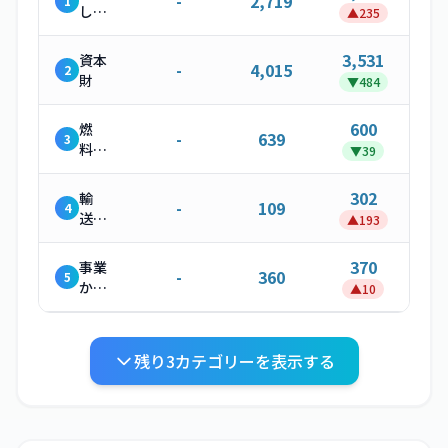
-
2,719
1
した
▲
235
製
品・
3,531
資本
-
4,015
2
サー
財
▼
484
ビス
600
燃
-
639
3
料・
▼
39
エネ
ルギ
302
輸
-
109
4
ー関
送・
▲
193
連活
配送
動
（上
370
事業
-
360
5
流）
から
▲
10
発生
する
廃棄
残り
3
カテゴリーを表示する
物