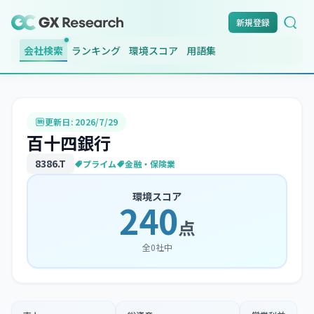
新規登録
会社検索
ランキング
環境スコア
用語集
更新日:
2026/7/29
百十四銀行
8386
.T
プライム
金融・保険業
環境スコア
240
点
全
0
社中