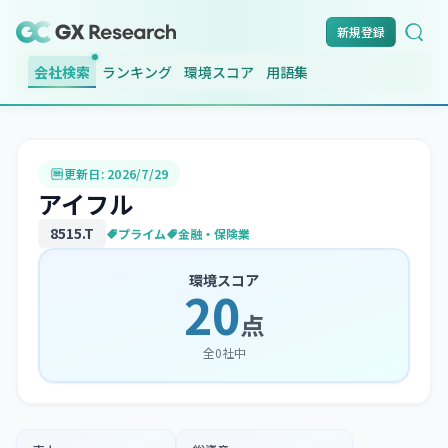
新規登録
会社検索
ランキング
環境スコア
用語集
更新日:
2026/7/29
アイフル
8515
.T
プライム
金融・保険業
環境スコア
20
点
全
0
社中