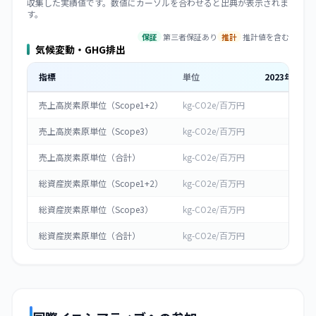
収集した実績値です。数値にカーソルを合わせると出典が表示されま
す。
保証
第三者保証あり
推計
推計値を含む
気候変動・GHG排出
指標
単位
2023
年度
売上高炭素原単位（Scope1+2）
kg-CO2e/百万円
0
売上高炭素原単位（Scope3）
kg-CO2e/百万円
0
売上高炭素原単位（合計）
kg-CO2e/百万円
0
総資産炭素原単位（Scope1+2）
kg-CO2e/百万円
0
総資産炭素原単位（Scope3）
kg-CO2e/百万円
0
総資産炭素原単位（合計）
kg-CO2e/百万円
0