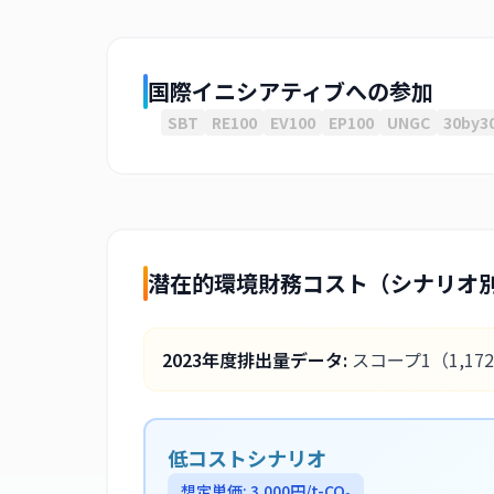
国際イニシアティブへの参加
SBT
RE100
EV100
EP100
UNGC
30by3
潜在的環境財務コスト（シナリオ
2023
年度排出量データ:
スコープ1
（1,17
低コストシナリオ
想定単価:
3,000
円/t-CO₂