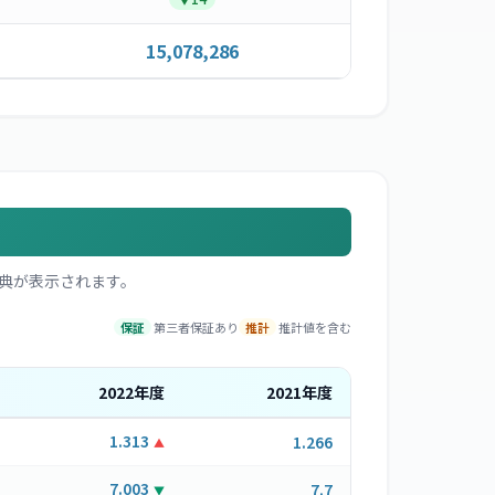
15,078,286
典が表示されます。
保証
第三者保証あり
推計
推計値を含む
2022
年度
2021
年度
1.313
1.266
▲
7.003
7.7
▼