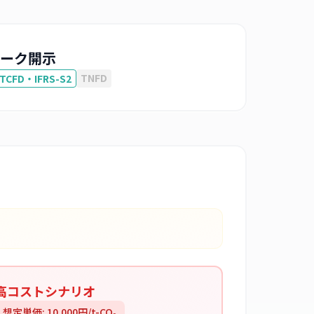
ーク開示
TNFD
TCFD・IFRS-S2
高コストシナリオ
想定単価:
10,000
円/t-CO₂