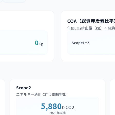
COA（総資産炭素比率
年間CO2排出量（kg）÷ 総
0
Scope1+2
kg
Scope2
エネルギー消化に伴う間接排出
5,880
t-CO2
2023年実績