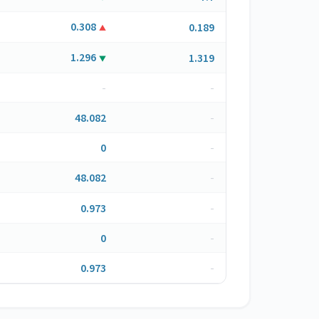
0.308
0.189
▲
1.296
1.319
▼
-
-
48.082
-
0
-
48.082
-
0.973
-
0
-
0.973
-