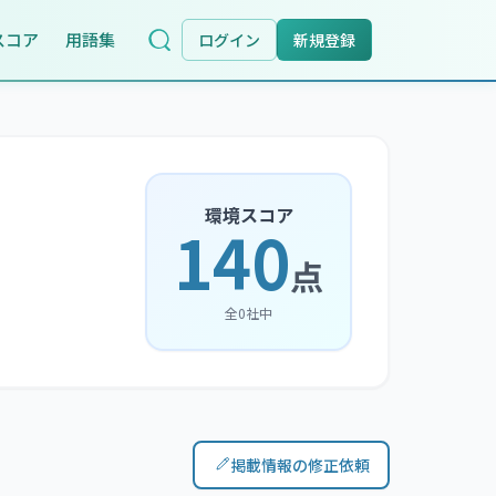
スコア
用語集
ログイン
新規登録
環境スコア
140
点
全
0
社中
掲載情報の修正依頼