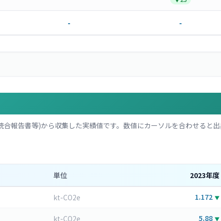
-
-
統合報告書等)から収集した実績値です。数値にカーソルを合わせると出
単位
2023
年度
1.172
kt-CO2e
▼
5.88
kt-CO2e
▼