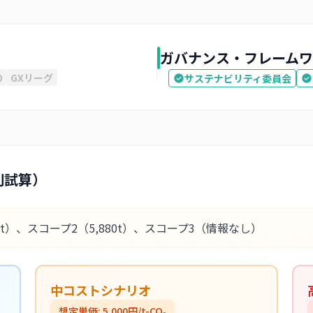
ガバナンス・フレームワ
0
GXリーグ
サステナビリティ委員会
別試算）
2t）
、スコープ2
（5,880t）
、スコープ3
（情報なし）
中コストシナリオ
想定単価:
5,000
円/t-CO₂