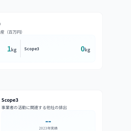
）
資産（百万円）
1
0
Scope3
kg
kg
Scope3
事業者の活動に関連する他社の排出
--
2023年実績