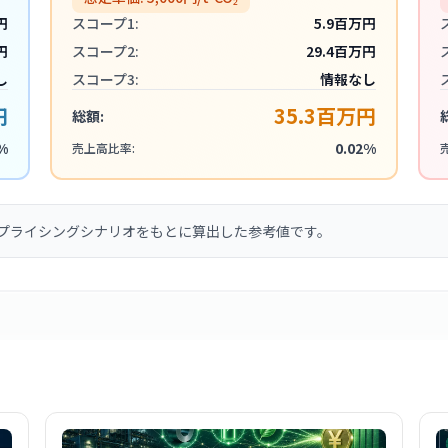
円
スコープ1:
5.9百万円
円
スコープ2:
29.4百万円
し
スコープ3:
情報なし
円
35.3百万円
総額:
%
0.02%
売上高比率:
プライシングシナリオをもとに算出した参考値です。