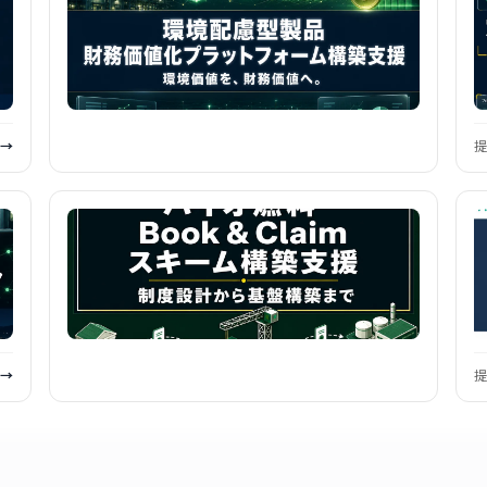
 →
提
 →
提