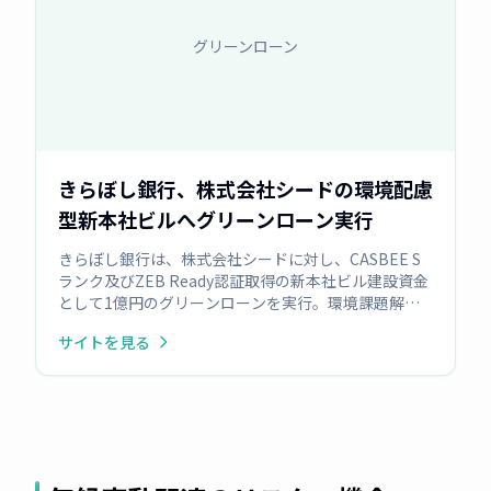
グリーンローン
きらぼし銀行、株式会社シードの環境配慮
型新本社ビルへグリーンローン実行
きらぼし銀行は、株式会社シードに対し、CASBEE S
ランク及びZEB Ready認証取得の新本社ビル建設資金
として1億円のグリーンローンを実行。環境課題解決
に貢献するグリーンプロジェクトへの資金供給を推進
サイトを見る
します。