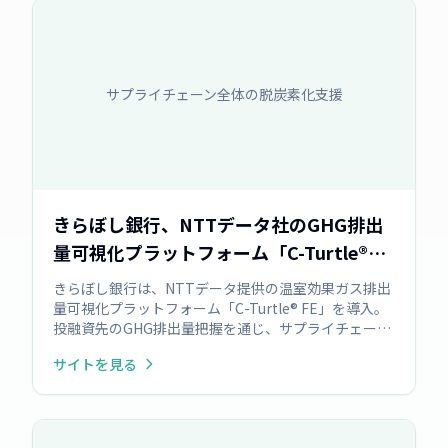
サプライチェーン全体の脱炭素化支援
きらぼし銀行、NTTデータ社のGHG排出
量可視化プラットフォーム「C-Turtle®
FE」導入
きらぼし銀行は、NTTデータ提供の温室効果ガス排出
量可視化プラットフォーム「C-Turtle® FE」を導入。
投融資先のGHG排出量把握を通じ、サプライチェーン
全体の脱炭素化支援、地域企業のGX推進を目指します
サイトを見る
。