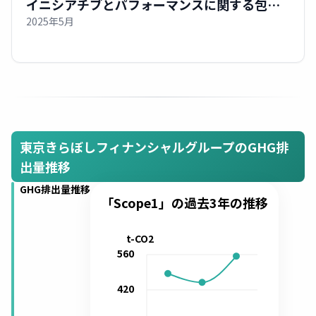
イニシアチブとパフォーマンスに関する包括
2025年5月
的分析
東京きらぼしフィナンシャルグループのGHG排
出量推移
GHG排出量推移
「Scope1」の過去3年の推移
t-CO2
560
420