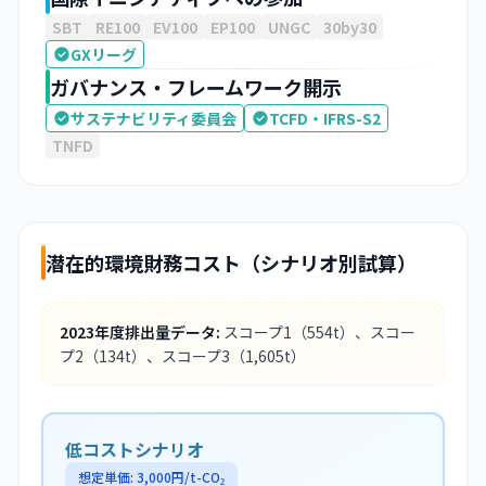
SBT
RE100
EV100
EP100
UNGC
30by30
GXリーグ
ガバナンス・フレームワーク開示
サステナビリティ委員会
TCFD・IFRS-S2
TNFD
潜在的環境財務コスト（シナリオ別試算）
2023
年度排出量データ:
スコープ1
（554t）
、スコー
プ2
（134t）
、スコープ3
（1,605t）
低コストシナリオ
想定単価:
3,000
円/t-CO₂