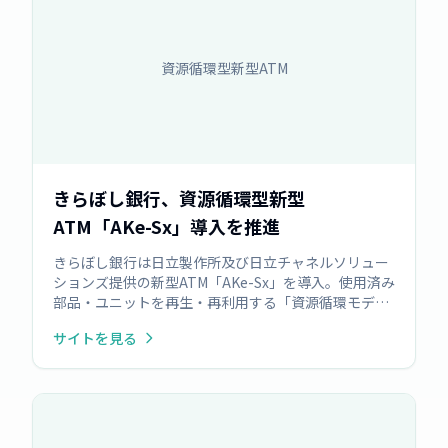
資源循環型新型ATM
きらぼし銀行、資源循環型新型
ATM「AKe-Sx」導入を推進
きらぼし銀行は日立製作所及び日立チャネルソリュー
ションズ提供の新型ATM「AKe-Sx」を導入。使用済み
部品・ユニットを再生・再利用する「資源循環モデ
ル」を採用し、「循環型社会に貢献」ラベルを貼付。
サイトを見る
環境負荷低減を目指します。