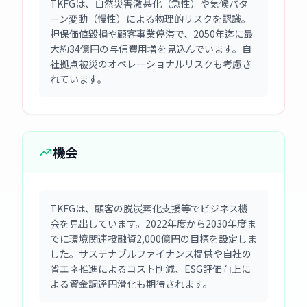
TKFGは、自然災害激甚化（急性）や気候パタ
ーン変動（慢性）による物理的リスクを認識。
担保価値毀損や顧客事業停滞で、2050年迄に最
大約34億円の与信費用増を見込んでいます。自
社拠点被災のオペレーショナルリスクも考慮さ
れています。
機会
TKFGは、顧客の脱炭素化支援等でビジネス機
会を見出しています。2022年度から2030年度ま
でに環境関連投融資2,000億円の目標を設定しま
した。サステナブルファイナンス提供や自社の
省エネ推進によるコスト削減、ESG評価向上に
よる資金調達円滑化も期待されます。