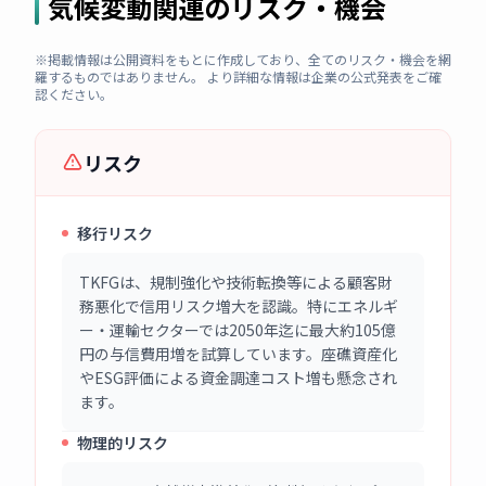
気候変動関連のリスク・機会
※掲載情報は公開資料をもとに作成しており、全てのリスク・機会を網
羅するものではありません。 より詳細な情報は企業の公式発表をご確
認ください。
リスク
移行リスク
TKFGは、規制強化や技術転換等による顧客財
務悪化で信用リスク増大を認識。特にエネルギ
ー・運輸セクターでは2050年迄に最大約105億
円の与信費用増を試算しています。座礁資産化
やESG評価による資金調達コスト増も懸念され
ます。
物理的リスク