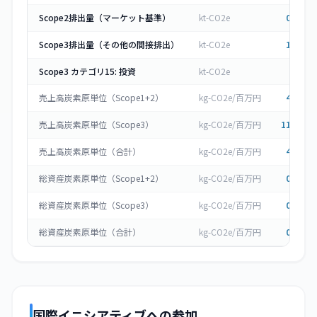
Scope2排出量（マーケット基準）
kt-CO2e
0.134
Scope3排出量（その他の間接排出）
kt-CO2e
1.605
Scope3 カテゴリ15: 投資
kt-CO2e
9,62
売上高炭素原単位（Scope1+2）
kg-CO2e/百万円
4.974
売上高炭素原単位（Scope3）
kg-CO2e/百万円
11.603
売上高炭素原単位（合計）
kg-CO2e/百万円
4.974
総資産炭素原単位（Scope1+2）
kg-CO2e/百万円
0.096
総資産炭素原単位（Scope3）
kg-CO2e/百万円
0.223
総資産炭素原単位（合計）
kg-CO2e/百万円
0.096
国際イニシアティブへの参加