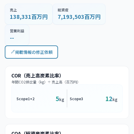
売上
総資産
138,331百万円
7,193,503百万円
営業利益
--
掲載情報の修正依頼
COR（売上高炭素比率）
年間CO2排出量（kg）÷ 売上高（百万円）
5
12
Scope1+2
Scope3
kg
kg
COA（総資産炭素比率）