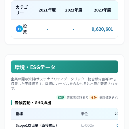
カテゴ
2021
年度
2022
年度
2023
年度
リー
投
-
-
9,620,601
15
資
環境・ESGデータ
企業の開示資料(サステナビリティデータブック・統合報告書等)から
収集した実績値です。数値にカーソルを合わせると出典が表示されま
す。
保証
第三者保証あり
推計
推計値を含む
気候変動・GHG排出
指標
単位
2023
年
Scope1排出量（直接排出）
kt-CO2e
0.554