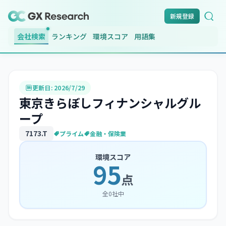
新規登録
会社検索
ランキング
環境スコア
用語集
更新日:
2026/7/29
東京きらぼしフィナンシャルグル
ープ
7173
.T
プライム
金融・保険業
環境スコア
95
点
全
0
社中